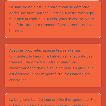
La salle de bain est un endroit pour se détendre
après une dure journée. C’est pour cette raison qu’il
faut bien la choisir. Pour cela, vous devez trouver le
bon fabricant pour répondre à vos attentes et à vos
Pourquoi une baignoire balnéo est elle
besoins.
plus écologique ?
Avec ses propriétés apaisantes, relaxantes,
tonifiantes, la baignoire balnéo est la favorite des
français. Elle offre bien-être et plaisir de
l’hydromassage dans la salle de bain. En plus ; elle
est écologique par rapport à d’autres baignoires
Comment entretenir une baignoire
classiques.
balnéo ?
La baignoire balnéo joue un rôle thérapeutique. Elle
est idéale pour déstresse et procure une bonne