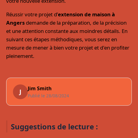
votre nouvelle extension.
Réussir votre projet d’
extension de maison à
Angers
demande de la préparation, de la précision
et une attention constante aux moindres détails. En
suivant ces étapes méthodiques, vous serez en
mesure de mener à bien votre projet et d'en profiter
pleinement.
Jim Smith
J
Publié le 28/08/2024
Ou acheter une baignoire made in
Suggestions de lecture :
france ?