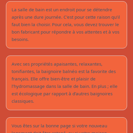
La salle de bain est un endroit pour se détendre
après une dure journée. C’est pour cette raison qu’il
faut bien la choisir. Pour cela, vous devez trouver le
bon fabricant pour répondre à vos attentes et à vos
Pourquoi une baignoire balnéo est elle
besoins.
plus écologique ?
Avec ses propriétés apaisantes, relaxantes,
tonifiantes, la baignoire balnéo est la favorite des
français. Elle offre bien-être et plaisir de
l’hydromassage dans la salle de bain. En plus ; elle
est écologique par rapport à d’autres baignoires
Rénovation de son bien : est-ce
classiques.
abordable ?
Vous êtes sur la bonne page si votre nouveau
logement doit être retapé, ou si votre maison