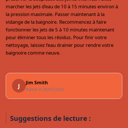
marcher les jets d’eau de 10 à 15 minutes environ à
la pression maximale. Passer maintenant à la
vidange de la baignoire. Recommencez à faire
fonctionner les jets de 5 à 10 minutes maintenant
pour éliminer tous les résidus. Pour finir votre
nettoyage, laissez l’eau drainer pour rendre votre
baignoire comme neuve.
Jim Smith
J
Publié le 28/07/2022
Ou acheter une baignoire made in
Suggestions de lecture :
france ?